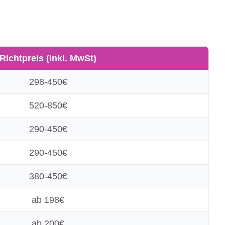
Richtpreis (inkl. MwSt)
298-450€
520-850€
290-450€
290-450€
380-450€
ab 198€
ab 200€