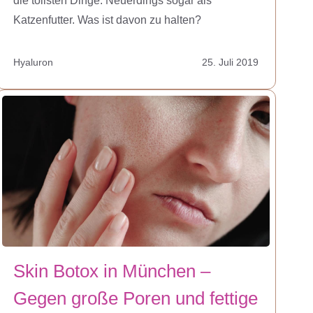
die tollsten Dinge. Neuerdings sogar als
Katzenfutter. Was ist davon zu halten?
Hyaluron
25. Juli 2019
Skin Botox in München –
Gegen große Poren und fettige