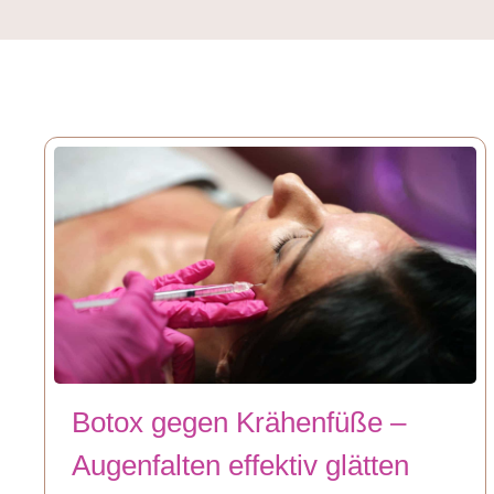
Botox gegen Krähenfüße –
Augenfalten effektiv glätten