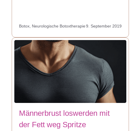
Botox
,
Neurologische Botoxtherapie
9. September 2019
Männerbrust loswerden mit
der Fett weg Spritze