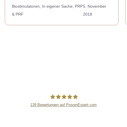
Biostimulatoren
,
In eigener Sache
,
PRP
5. November
& PRF
2018
139
Bewertungen auf ProvenExpert.com
lipsandskin