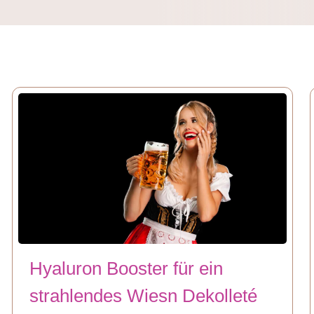
Hyaluron Booster für ein
strahlendes Wiesn Dekolleté