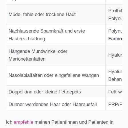
Profhilo
Müde, fahle oder trockene Haut
Polynukl
Nachlassende Spannkraft und erste
Polynukl
Hauterschlaffung
Fadenlif
Hängende Mundwinkel oder
Hyaluron
Marionettenfalten
Hyaluron-
Nasolabialfalten oder eingefallene Wangen
Behandl
Doppelkinn oder kleine Fettdepots
Fett-weg
Dünner werdendes Haar oder Haarausfall
PRP/PRF,
Ich
empfehle
meinen Patientinnen und Patienten in